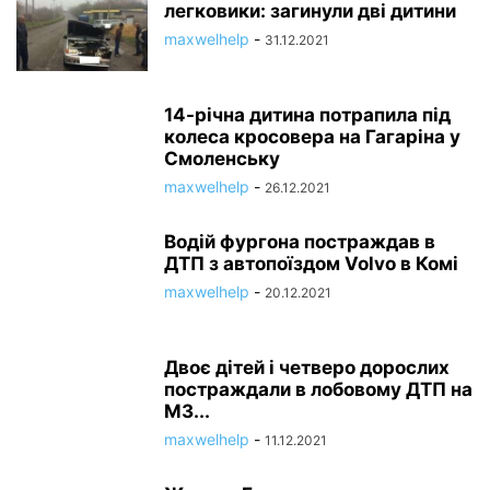
легковики: загинули дві дитини
maxwelhelp
-
31.12.2021
14-річна дитина потрапила під
колеса кросовера на Гагаріна у
Смоленську
maxwelhelp
-
26.12.2021
Водій фургона постраждав в
ДТП з автопоїздом Volvo в Комі
maxwelhelp
-
20.12.2021
Двоє дітей і четверо дорослих
постраждали в лобовому ДТП на
М3...
maxwelhelp
-
11.12.2021