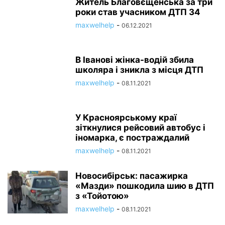
Житель Благовєщенська за три
роки став учасником ДТП 34
maxwelhelp
-
06.12.2021
В Іванові жінка-водій збила
школяра і зникла з місця ДТП
maxwelhelp
-
08.11.2021
У Красноярському краї
зіткнулися рейсовий автобус і
іномарка, є постраждалий
maxwelhelp
-
08.11.2021
Новосибірськ: пасажирка
«Мазди» пошкодила шию в ДТП
з «Тойотою»
maxwelhelp
-
08.11.2021