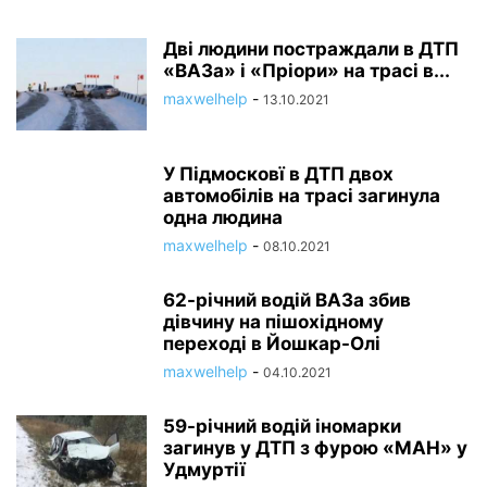
Дві людини постраждали в ДТП
«ВАЗа» і «Пріори» на трасі в...
maxwelhelp
-
13.10.2021
У Підмосковї в ДТП двох
автомобілів на трасі загинула
одна людина
maxwelhelp
-
08.10.2021
62-річний водій ВАЗа збив
дівчину на пішохідному
переході в Йошкар-Олі
maxwelhelp
-
04.10.2021
59-річний водій іномарки
загинув у ДТП з фурою «МАН» у
Удмуртії