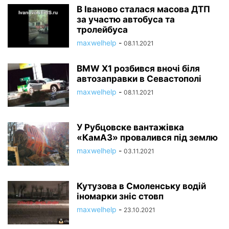
В Іваново сталася масова ДТП
за участю автобуса та
тролейбуса
maxwelhelp
-
08.11.2021
BMW X1 розбився вночі біля
автозаправки в Севастополі
maxwelhelp
-
08.11.2021
У Рубцовске вантажівка
«КамАЗ» провалився під землю
maxwelhelp
-
03.11.2021
Кутузова в Смоленську водій
іномарки зніс стовп
maxwelhelp
-
23.10.2021