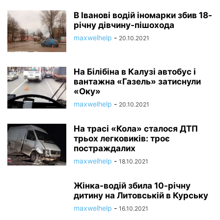
В Іванові водій іномарки збив 18-
річну дівчину-пішохода
maxwelhelp
-
20.10.2021
На Білібіна в Калузі автобус і
вантажна «Газель» затиснули
«Оку»
maxwelhelp
-
20.10.2021
На трасі «Кола» сталося ДТП
трьох легковиків: троє
постраждалих
maxwelhelp
-
18.10.2021
Жінка-водій збила 10-річну
дитину на Литовській в Курську
maxwelhelp
-
16.10.2021