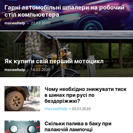
Гарні автомобільні шпалери на робочий
стіл компьюетера
maxwelhelp
-
22.03.2020
Як купити свій перший мотоцикл
maxwelhelp
-
14.03.2020
Чому необхідно знижувати тиск
в шинах при русі по
бездоріжжю?
maxwelhelp
-
05.01.2020
Скільки палива в баку при
палаючій лампочці