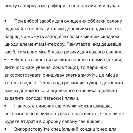
чисту ганчірку з мікрофібри і спеціальний очищувач.
– При виборі засобу для очищення оббивки салону
віддавайте перевагу тільки дорожчим продуктам, які
навряд чи можуть заподіяти своїм хімічним складом
шкоди елементам інтер’єру. Пам’ятаєте чим дешевше
засіб, тим воно має більше ризику для вашого салону.
– Якщо в салоні ви виявили солодкі плями від кави,
дитячого харчування, соків тощо), то перш ніж
використовувати очищувач злегка змочіть це місце
теплою водою. Тепла вода розчиняє цукор і дозволить
вам за допомогою спеціального очисника ідеально
видалити солодкі патьоки і плями.
– Наносьте очисник салону як можна швидше,
оскільки воно швидко втрачає властивості, якщо ви не
будете втирати в обробку салону ганчіркою.
– Використовуйте спеціальний кондиціонер для