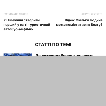
попередня стаття
наступна стаття
У Німеччині створили
Відео: Скільки людина
перший у світі туристичний
може поміститися в Волгу?
автобус-амфібію
СТАТТІ ПО ТЕМІ
Як автовиробники знижують
вагу своїх автомобілів
maxwelhelp
-
04.02.2022
Огляд: 2016 Кіа Оптима та
Фольксваген Пасат
maxwelhelp
-
04.02.2022