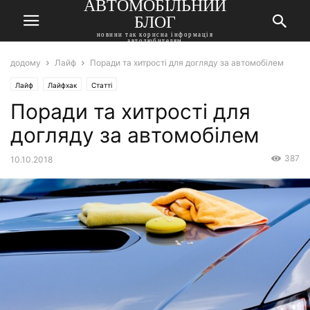
АВТОМОБІЛЬНИЙ
БЛОГ
новини так корисна інформація
автолюбителям
додому
Лайф
Поради та хитрості для догляду за автомобілем
Лайф
Лайфхак
Статті
Поради та хитрості для
догляду за автомобілем
387
10.10.2018