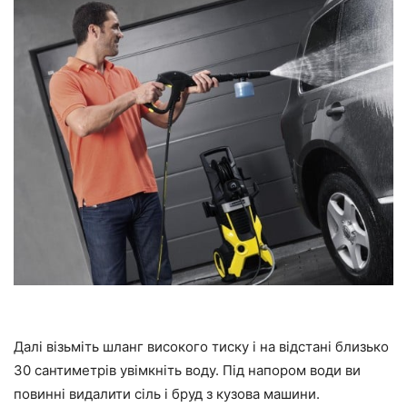
Далі візьміть шланг високого тиску і на відстані близько
30 сантиметрів увімкніть воду. Під напором води ви
повинні видалити сіль і бруд з кузова машини.