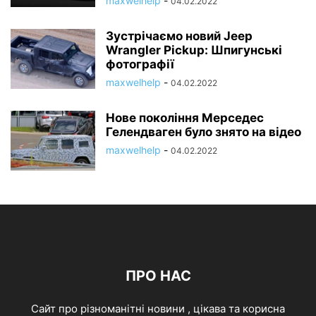
maxwelhelp
-
04.02.2022
Зустрічаємо новий Jeep
Wrangler Pickup: Шпигунські
фотографії
maxwelhelp
-
04.02.2022
Нове покоління Мерседес
Гелендваген було знято на відео
maxwelhelp
-
04.02.2022
ПРО НАС
Cайт про різноманітні новини , цікава та корисна