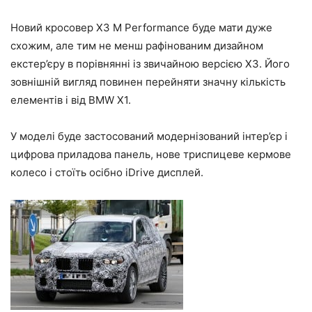
Новий кросовер X3 M Performance буде мати дуже
схожим, але тим не менш рафінованим дизайном
екстер’єру в порівнянні із звичайною версією X3. Його
зовнішній вигляд повинен перейняти значну кількість
елементів і від BMW X1.
У моделі буде застосований модернізований інтер’єр і
цифрова приладова панель, нове триспицеве кермове
колесо і стоїть осібно iDrive дисплей.