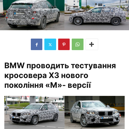
BMW проводить тестування
кросовера X3 нового
покоління «M»- версії