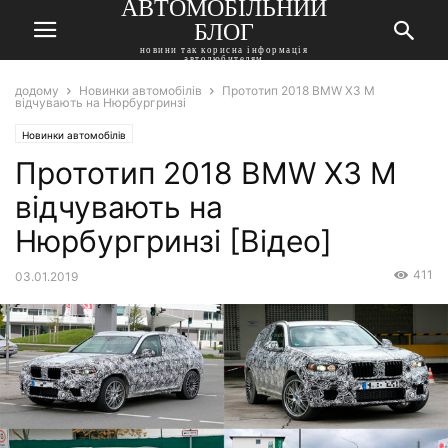
АВТОМОБІЛЬНИЙ
БЛОГ
новини так корисна інформація
автолюбителям
додому
Новинки автомобілів
Прототип 2018 BMW X3 M
відчувають на Нюрбургринзі
Новинки автомобілів
Прототип 2018 BMW X3 M
відчувають на
Нюрбургринзі [Відео]
411
03.01.2019