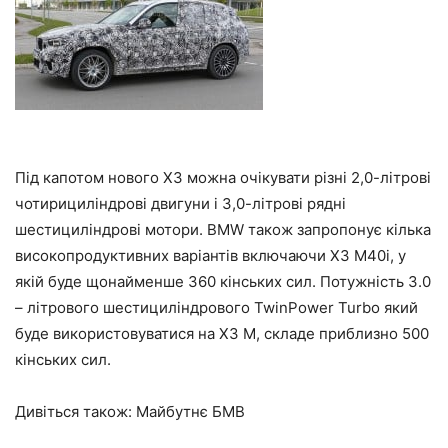
Під капотом нового X3 можна очікувати різні 2,0-літрові
чотирициліндрові двигуни і 3,0-літрові рядні
шестициліндрові мотори. BMW також запропонує кілька
високопродуктивних варіантів включаючи X3 M40i, у
якій буде щонайменше 360 кінських сил. Потужність 3.0
– літрового шестициліндрового TwinPower Turbo який
буде використовуватися на X3 M, складе приблизно 500
кінських сил.
Дивіться також: Майбутнє БМВ