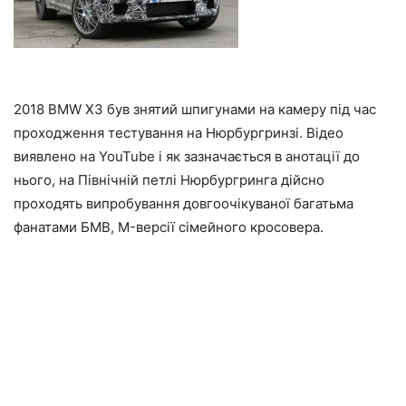
2018 BMW X3 був знятий шпигунами на камеру під час
проходження тестування на Нюрбургринзі. Відео
виявлено на YouTube і як зазначається в анотації до
нього, на Північній петлі Нюрбургринга дійсно
проходять випробування довгоочікуваної багатьма
фанатами БМВ, M-версії сімейного кросовера.