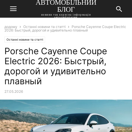
АВТОМОБІЛЬНИЙ
БЛОГ
новини так корисна інформація
автолюбителям
додому
Останні новини та статті
Porsche Cayenne Coupe Electric
2026: Быстрый, дорогой и удивительно плавный
Останні новини та статті
Porsche Cayenne Coupe
Electric 2026: Быстрый,
дорогой и удивительно
плавный
27.05.2026