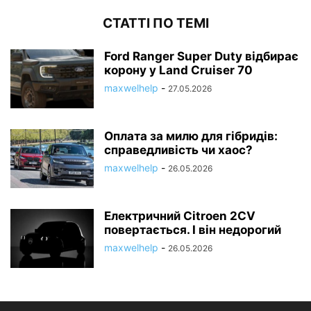
СТАТТІ ПО ТЕМІ
Ford Ranger Super Duty відбирає
корону у Land Cruiser 70
maxwelhelp
-
27.05.2026
Оплата за милю для гібридів:
справедливість чи хаос?
maxwelhelp
-
26.05.2026
Електричний Citroen 2CV
повертається. І він недорогий
maxwelhelp
-
26.05.2026