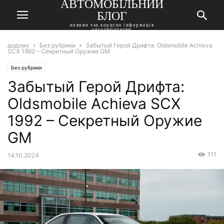
АВТОМОБІЛЬНИЙ
БЛОГ
новини так корисна інформація
автолюбителям
додому
Без рубрики
Забытый Герой Дрифта: Oldsmobile Achieva
SCX 1992 – Секретный Оружие GM
Без рубрики
Забытый Герой Дрифта:
Oldsmobile Achieva SCX
1992 – Секретный Оружие
GM
111
14.10.2024