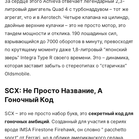
За сердце этого Achieva отвечает легендарный 2,3-
литровый двигатель Quad 4 с турбонаддувом – тот же
агрегат, что и в Aerotech. Четыре клапана на цилиндр,
двойные верхние кулачки – это не просто мотор, это
тандем мощности и отклика. 190 лошадиных сил,
взрывающийся до 7000 оборотов в минуту, превосходят
по крутящему моменту даже 1,8-литровый “японский
зверь” Integra Type R своего времени. Это – динамика,
которая заставит забыть о стереотипах о “старичках”
Oldsmobile.
SCX: Не Просто Название, А
Гоночный Код
SCX – это не просто набор букв, это
секретный код для
гоночных амбиций
. Созданный для участия в сериях
вроде IMSA Firestone Firehawk, он словно ” pacchetto
sport” от Ferrari, но в облике американского седана.