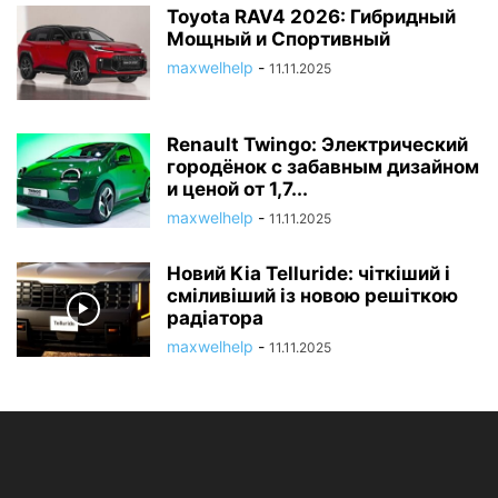
Toyota RAV4 2026: Гибридный
Мощный и Спортивный
maxwelhelp
-
11.11.2025
Renault Twingo: Электрический
городёнок с забавным дизайном
и ценой от 1,7...
maxwelhelp
-
11.11.2025
Новий Kia Telluride: чіткіший і
сміливіший із новою решіткою
радіатора
maxwelhelp
-
11.11.2025