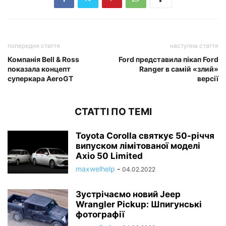
попередня стаття
наступна стаття
Компанія Bell & Ross
Ford представила пікап Ford
показала концепт
Ranger в самій «злий»
суперкара AeroGT
версії
СТАТТІ ПО ТЕМІ
Toyota Corolla святкує 50-річчя
випуском лімітованої моделі
Axio 50 Limited
maxwelhelp
-
04.02.2022
Зустрічаємо новий Jeep
Wrangler Pickup: Шпигунські
фотографії