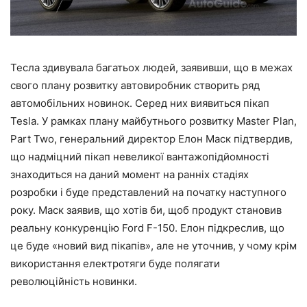
Тесла здивувала багатьох людей, заявивши, що в межах
свого плану розвитку автовиробник створить ряд
автомобільних новинок. Серед них виявиться пікап
Tesla. У рамках плану майбутнього розвитку Master Plan,
Part Two, генеральний директор Елон Маск підтвердив,
що надміцний пікап невеликої вантажопідйомності
знаходиться на даний момент на ранніх стадіях
розробки і буде представлений на початку наступного
року. Маск заявив, що хотів би, щоб продукт становив
реальну конкуренцію Ford F-150. Елон підкреслив, що
це буде «новий вид пікапів», але не уточнив, у чому крім
використання електротяги буде полягати
революційність новинки.