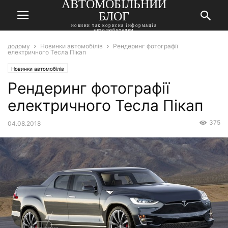
АВТОМОБІЛЬНИЙ
БЛОГ
новини так корисна інформація
автолюбителям
додому
Новинки автомобілів
Рендеринг фотографії
електричного Тесла Пікап
Новинки автомобілів
Рендеринг фотографії
електричного Тесла Пікап
375
04.08.2018