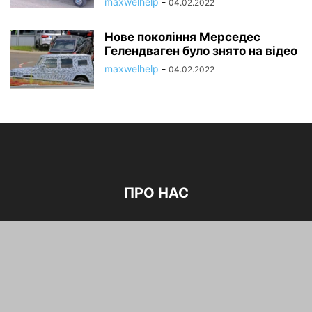
maxwelhelp
-
04.02.2022
Нове покоління Мерседес
Гелендваген було знято на відео
maxwelhelp
-
04.02.2022
ПРО НАС
Cайт про різноманітні новини , цікава та корисна
інформація для автолюбителів
зв'язатися з нами:
maxwelhelp@gmail.com