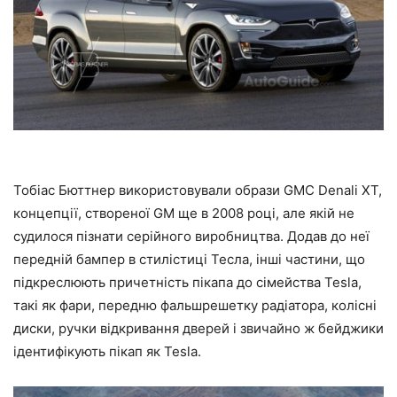
Тобіас Бюттнер використовували образи GMC Denali XT,
концепції, створеної GM ще в 2008 році, але якій не
судилося пізнати серійного виробництва. Додав до неї
передній бампер в стилістиці Тесла, інші частини, що
підкреслюють причетність пікапа до сімейства Tesla,
такі як фари, передню фальшрешетку радіатора, колісні
диски, ручки відкривання дверей і звичайно ж бейджики
ідентифікують пікап як Tesla.