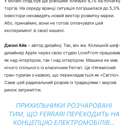
У Мілані спад був ще різкішим: близько 8,1% на початку
торгів. На середу вранці ситуація погіршилася до 5,3%.
Інвестори ненавидять новий вектор розвитку марки.
Або, принаймні, вони не готові оплачувати цей
експеримент зі своєї кишені.
Джоні Айв
– автор дизайну. Так, він же. Колишній шеф-
дизайнер Apple через свою студію LoveFrom працював
як над інтер’єром, так і над інтер’єром. Машина не має
нічого спільного із класичним Ferrari. Це п’ятимісний
гран-туризм з назвою, що перекладається як «Світло».
Саме цей радикальний розрив із традиціями і змусив
ринок затремтіти.
ПРИХИЛЬНИКИ РОЗЧАРОВАНІ
ТИМ, ЩО FERRARI ПЕРЕХОДИТЬ НА
КОНЦЕПЦІЮ ЕЛЕКТРОМОБІЛІВ…