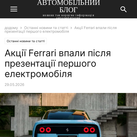
АВТОМОБІЛЬНИЙ
БЛОГ
новини так корисна інформація
автолюбителям
додому
Останні новини та статті
Акції Ferrari впали після
презентації першого електромобіля
Останні новини та статті
Акції Ferrari впали після
презентації першого
електромобіля
29.05.2026