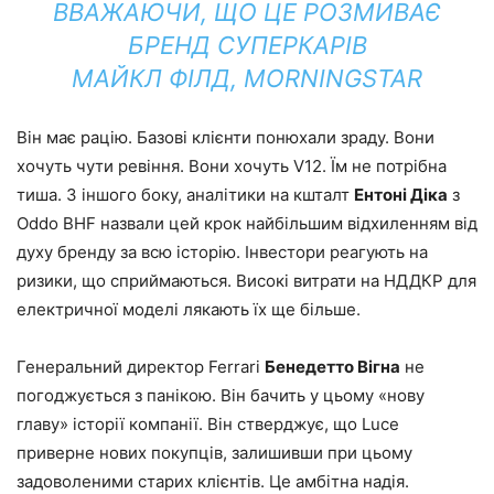
ВВАЖАЮЧИ, ЩО ЦЕ РОЗМИВАЄ
БРЕНД СУПЕРКАРІВ
МАЙКЛ ФІЛД, MORNINGSTAR
Він має рацію. Базові клієнти понюхали зраду. Вони
хочуть чути ревіння. Вони хочуть V12. Їм не потрібна
тиша. З іншого боку, аналітики на кшталт
Ентоні Діка
з
Oddo BHF назвали цей крок найбільшим відхиленням від
духу бренду за всю історію. Інвестори реагують на
ризики, що сприймаються. Високі витрати на НДДКР для
електричної моделі лякають їх ще більше.
Генеральний директор Ferrari
Бенедетто Вігна
не
погоджується з панікою. Він бачить у цьому «нову
главу» історії компанії. Він стверджує, що Luce
приверне нових покупців, залишивши при цьому
задоволеними старих клієнтів. Це амбітна надія.