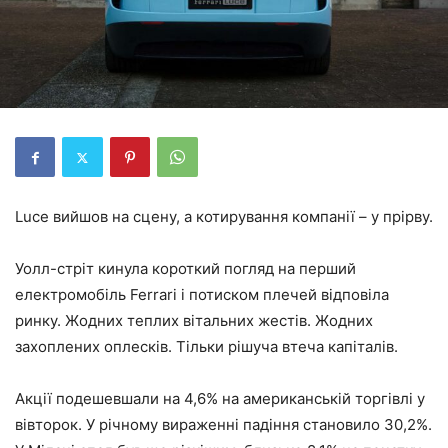
Luce вийшов на сцену, а котирування компанії – у прірву.
Уолл-стріт кинула короткий погляд на перший
електромобіль Ferrari і потиском плечей відповіла
ринку. Жодних теплих вітальних жестів. Жодних
захоплених оплесків. Тільки рішуча втеча капіталів.
Акції подешевшали на 4,6% на американській торгівлі у
вівторок. У річному вираженні падіння становило 30,2%.