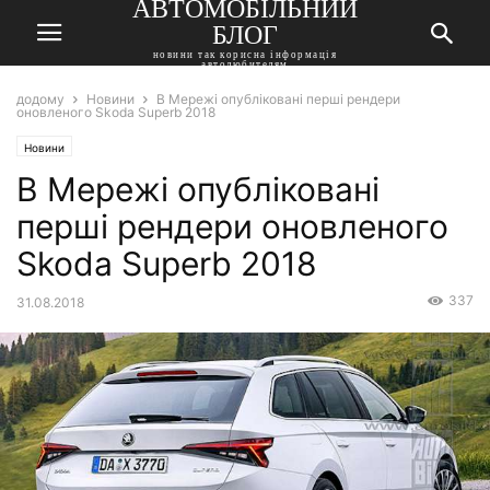
АВТОМОБІЛЬНИЙ
БЛОГ
новини так корисна інформація
автолюбителям
додому
Новини
В Мережі опубліковані перші рендери
оновленого Skoda Superb 2018
Новини
В Мережі опубліковані
перші рендери оновленого
Skoda Superb 2018
337
31.08.2018