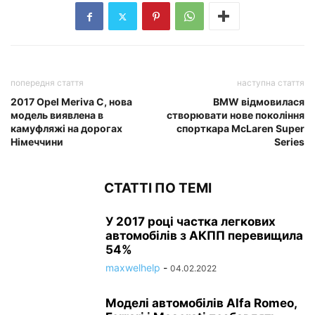
попередня стаття
наступна стаття
2017 Opel Meriva C, нова
BMW відмовилася
модель виявлена в
створювати нове покоління
камуфляжі на дорогах
спорткара McLaren Super
Німеччини
Series
СТАТТІ ПО ТЕМІ
У 2017 році частка легкових
автомобілів з АКПП перевищила
54%
maxwelhelp
-
04.02.2022
Моделі автомобілів Alfa Romeo,