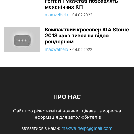
Ferrari і Maserati позбавлять
механічних КП
maxwelhelp
-
04.02.2022
Компактний кросовер KIA Stonic
2018 засвітився на відео
рендерном
maxwelhelp
-
04.02.2022
ПРО НАС
Cайт про різноманітні новини , цікава та корисна
інформація для автолюбителів
зв'язатися з нами:
maxwelhelp@gmail.com