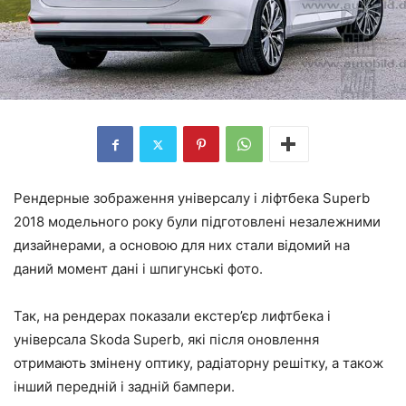
Рендерные зображення універсалу і ліфтбека Superb
2018 модельного року були підготовлені незалежними
дизайнерами, а основою для них стали відомий на
даний момент дані і шпигунські фото.
Так, на рендерах показали екстер’єр лифтбека і
універсала Skoda Superb, які після оновлення
отримають змінену оптику, радіаторну решітку, а також
інший передній і задній бампери.